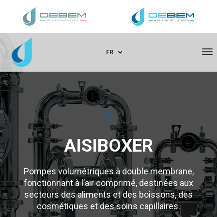
To
FR
Na
AISIBOXER
Pompes volumétriques à double membrane,
fonctionnant à l’air comprimé, destinées aux
secteurs des aliments et des boissons, des
cosmétiques et des soins capillaires.