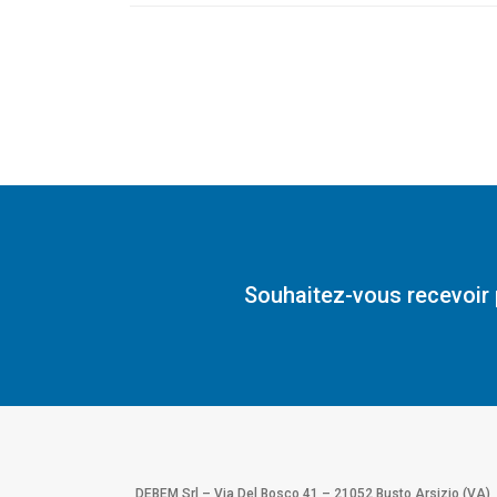
Souhaitez-vous recevoir 
DEBEM Srl – Via Del Bosco 41 – 21052 Busto Arsizio (VA)