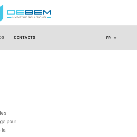
OG
CONTACTS
FR
des
age pour
 la