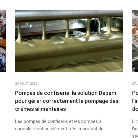
24 AOÛT 2023
27 
Pompes de confiserie: la solution Debem
Po
pour gérer correctement le pompage des
l’
crèmes alimentaires
d
Les pompes de confiserie et les pompes à
L'i
chocolat sont un élément très important de...
l'i
séc