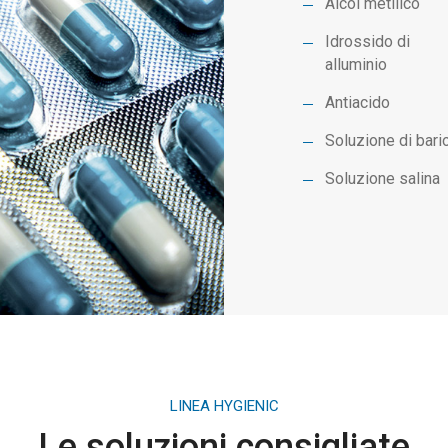
Alcol metilico
Idrossido di
alluminio
Antiacido
Soluzione di bari
Soluzione salina
LINEA HYGIENIC
Le soluzioni consigliate