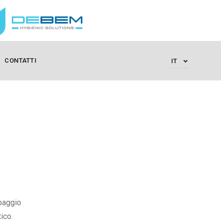
CONTATTI
IT
mpaggio
ico.