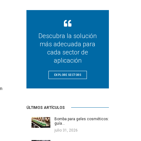
Descubra la solución
más adecuada para
cada sector de
aplicación
EXPLORE SECTORS
en
ÚLTIMOS ARTÍCULOS
Bomba para geles cosméticos:
guía…
julio 31, 2026