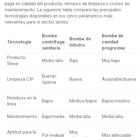
paga en calidad del producto, tiempos de limpieza y costes de
mantenimiento. La siguiente tabla compara las principales
tecnologías disponibles en los cinco parámetros más
relevantes para el sector lácteo.
Bomba
Bomba de
Bomba de
Tecnología
centrífuga
cavidad
lóbulos
sanitaria
progresiva
Producto
Medio/alto
Bajo
Muy bajo
Shear
Buena/
Limpieza CIP
Buena
Aceptable/buena
óptima
Residuos en la
Bajos
Medios/bajos
Bajos/medios
línea
Mantenimiento
Baja/media
Media/alta
Media/alta
Aptitud para la
Muy
Por evaluar
Muy adecuada