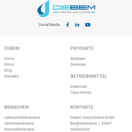
Social Media
DEBEM
PRODUKTE
Home
Aisiboxer
Firma
Saniboxer
Blog
BETRIEBSMITTEL
Kontakte
Download
Case History
BRANCHEN
KONTAKTE
Lebensmittelindustrie
Debem Deutschland GmbH
Getränkeindustrie
Bergfeldstrasse 1, 83607
Kosmetikindustrie
Holzkirchen