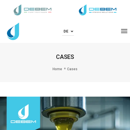
To
DE
Na
CASES
Home
Cases