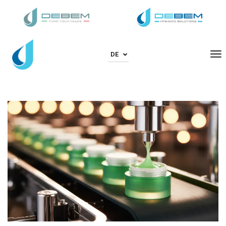
To
DE
Na